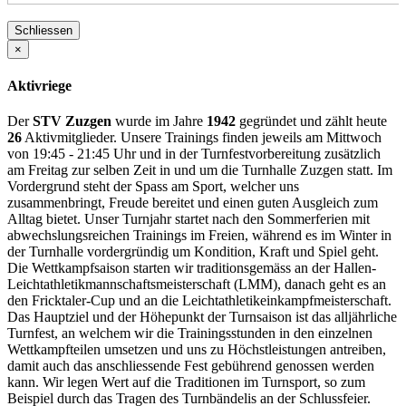
Schliessen
×
Aktivriege
Der
STV Zuzgen
wurde im Jahre
1942
gegründet und zählt heute
26
Aktivmitglieder. Unsere Trainings finden jeweils am Mittwoch
von 19:45 - 21:45 Uhr und in der Turnfestvorbereitung zusätzlich
am Freitag zur selben Zeit in und um die Turnhalle Zuzgen statt.
Im
Vordergrund steht der Spass am Sport, welcher uns
zusammenbringt, Freude bereitet und einen guten Ausgleich zum
Alltag bietet. Unser Turnjahr startet nach den Sommerferien mit
abwechslungsreichen Trainings im Freien, während es im Winter in
der Turnhalle vordergründig um Kondition, Kraft und Spiel geht.
Die Wettkampfsaison starten wir traditionsgemäss an der Hallen-
Leichtathletikmannschaftsmeisterschaft (LMM), danach geht es an
den Fricktaler-Cup und an die Leichtathletikeinkampfmeisterschaft.
Das Hauptziel und der Höhepunkt der Turnsaison ist das alljährliche
Turnfest, an welchem wir die Trainingsstunden in den einzelnen
Wettkampfteilen umsetzen und uns zu Höchstleistungen antreiben,
damit auch das anschliessende Fest gebührend genossen werden
kann. Wir legen Wert auf die Traditionen im Turnsport, so zum
Beispiel durch das Tragen des Turnbändelis an der Schlussfeier.