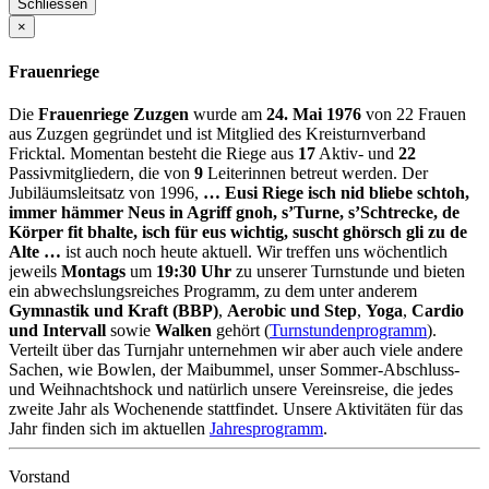
Schliessen
×
Frauenriege
Die
Frauenriege Zuzgen
wurde am
24. Mai 1976
von 22 Frauen
aus Zuzgen gegründet und ist Mitglied des Kreisturnverband
Fricktal. Momentan besteht die Riege aus
17
Aktiv- und
22
Passivmitgliedern, die von
9
Leiterinnen betreut werden. Der
Jubiläumsleitsatz von 1996,
… Eusi Riege isch nid bliebe schtoh,
immer hämmer Neus in Agriff gnoh, s’Turne, s’Schtrecke, de
Körper fit bhalte, isch für eus wichtig, suscht ghörsch gli zu de
Alte …
ist auch noch heute aktuell. Wir treffen uns wöchentlich
jeweils
Montags
um
19:30 Uhr
zu unserer Turnstunde und bieten
ein abwechslungsreiches Programm, zu dem unter anderem
Gymnastik und Kraft (BBP)
,
Aerobic und Step
,
Yoga
,
Cardio
und Intervall
sowie
Walken
gehört (
Turnstundenprogramm
).
Verteilt über das Turnjahr unternehmen wir aber auch viele andere
Sachen, wie Bowlen, der Maibummel, unser Sommer-Abschluss-
und Weihnachtshock und natürlich unsere Vereinsreise, die jedes
zweite Jahr als Wochenende stattfindet. Unsere Aktivitäten für das
Jahr finden sich im aktuellen
Jahresprogramm
.
Vorstand