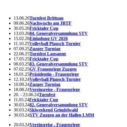
13.06.26
Turnfest Brittnau
09.06.26
Nachwuchs am JRTF
30.05.26
Fricktaler Cup
13.03.26
84. Generalversammlung STV
15.02.26
Einladung GV 2026
11.10.25
Volleyball Plausch Turnier
07.09.25
Zuzger Turntag
22.06.25
Turnfest Lausanne
17.05.25
Fricktaler Cup
08.03.25
83. Generalversammlung STV
07.02.25
GV Frauenriege Zuzgen
16.01.25
Präsidentin - Frauenriege
12.10.24
Volleyball Plausch Turnier
10.09.24
Zuzger Turntag
18.08.24
Vereinsreise - Frauenriege
20. - 23.06.24
Turnfest
11.05.24
Fricktaler Cup
30.03.24
82. Generalversammlung STV
30.03.24
Skiweekend Grindelwald
30.03.24
STV Zuzgen an der Hallen LMM
20.03.24
Vereinsreise - Frauenriege