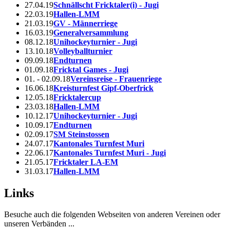
27.04.19
Schnällscht Fricktaler(i) - Jugi
22.03.19
Hallen-LMM
21.03.19
GV - Männerriege
16.03.19
Generalversammlung
08.12.18
Unihockeyturnier - Jugi
13.10.18
Volleyballturnier
09.09.18
Endturnen
01.09.18
Fricktal Games - Jugi
01. - 02.09.18
Vereinsreise - Frauenriege
16.06.18
Kreisturnfest Gipf-Oberfrick
12.05.18
Fricktalercup
23.03.18
Hallen-LMM
10.12.17
Unihockeyturnier - Jugi
10.09.17
Endturnen
02.09.17
SM Steinstossen
24.07.17
Kantonales Turnfest Muri
22.06.17
Kantonales Turnfest Muri - Jugi
21.05.17
Fricktaler LA-EM
31.03.17
Hallen-LMM
Links
Besuche auch die folgenden Webseiten von anderen Vereinen oder
unseren Verbänden ...