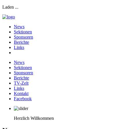
Laden ...
News
Sektionen
Sponsoren
Berichte
Links
News
Sektionen
Sponsoren
Berichte
TV-Zelt
Links
Kontakt
Facebook
Herzlich Willkommen