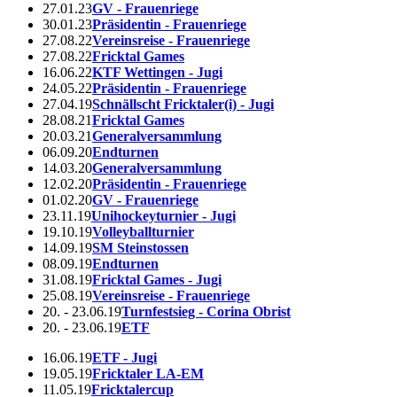
27.01.23
GV - Frauenriege
30.01.23
Präsidentin - Frauenriege
27.08.22
Vereinsreise - Frauenriege
27.08.22
Fricktal Games
16.06.22
KTF Wettingen - Jugi
24.05.22
Präsidentin - Frauenriege
27.04.19
Schnällscht Fricktaler(i) - Jugi
28.08.21
Fricktal Games
20.03.21
Generalversammlung
06.09.20
Endturnen
14.03.20
Generalversammlung
12.02.20
Präsidentin - Frauenriege
01.02.20
GV - Frauenriege
23.11.19
Unihockeyturnier - Jugi
19.10.19
Volleyballturnier
14.09.19
SM Steinstossen
08.09.19
Endturnen
31.08.19
Fricktal Games - Jugi
25.08.19
Vereinsreise - Frauenriege
20. - 23.06.19
Turnfestsieg - Corina Obrist
20. - 23.06.19
ETF
16.06.19
ETF - Jugi
19.05.19
Fricktaler LA-EM
11.05.19
Fricktalercup