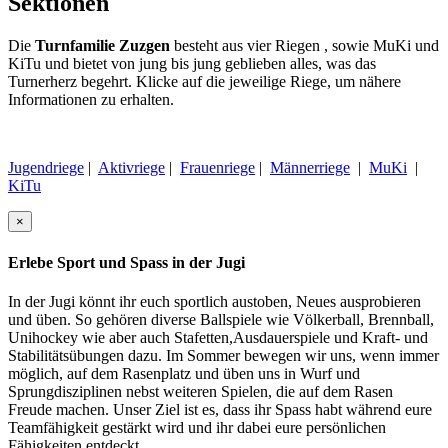
Sektionen
Die
Turnfamilie Zuzgen
besteht aus vier Riegen , sowie MuKi und
KiTu und bietet von jung bis jung geblieben alles, was das
Turnerherz begehrt. Klicke auf die jeweilige Riege, um nähere
Informationen zu erhalten.
Jugendriege
|
Aktivriege
|
Frauenriege
|
Männerriege
|
MuKi
|
KiTu
×
Erlebe Sport und Spass in der Jugi
In der Jugi könnt ihr euch sportlich austoben, Neues ausprobieren
und üben. So gehören diverse Ballspiele wie Völkerball, Brennball,
Unihockey wie aber auch Stafetten,Ausdauerspiele und Kraft- und
Stabilitätsübungen dazu. Im Sommer bewegen wir uns, wenn immer
möglich, auf dem Rasenplatz und üben uns in Wurf und
Sprungdisziplinen nebst weiteren Spielen, die auf dem Rasen
Freude machen. Unser Ziel ist es, dass ihr Spass habt während eure
Teamfähigkeit gestärkt wird und ihr dabei eure persönlichen
Fähigkeiten entdeckt.